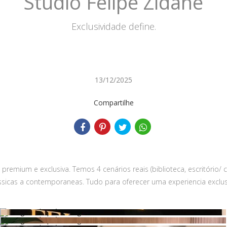
Studio Felipe Zidane
Exclusividade define.
13/12/2025
Compartilhe
remium e exclusiva. Temos 4 cenários reais (biblioteca, escritório/ c
lassicas a contemporaneas. Tudo para oferecer uma experiencia excl