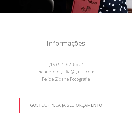
Informações
(19) 97162-6677
zidanefotografia@gmail.com
Felipe Zidane Fotografia
GOSTOU? PEÇA JÁ SEU ORÇAMENTO