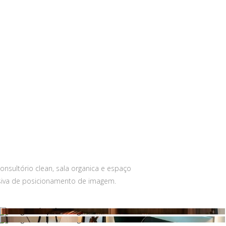
onsultório clean, sala organica e espaço
usiva de posicionamento de imagem.