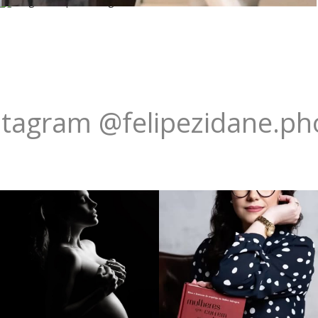
stagram @felipezidane.ph